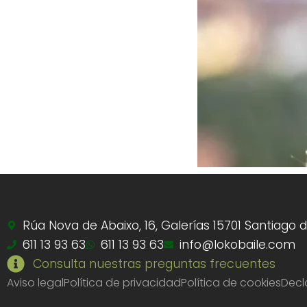
Rúa Nova de Abaixo, 16, Galerías 15701 Santiago
611 13 93 63
611 13 93 63
info@lokobaile.com
Consulta nuestras preguntas frecuentes
Aviso legal
Política de privacidad
Política de cookies
Decl